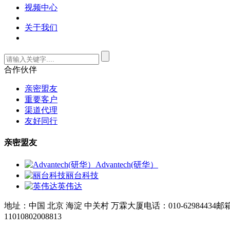
视频中心
关于我们
合作伙伴
亲密盟友
重要客户
渠道代理
友好同行
亲密盟友
Advantech(研华）
丽台科技
英伟达
地址：中国 北京 海淀 中关村 万霖大厦
电话：010-62984434
邮箱：
11010802008813
京ICP备09102473号-1