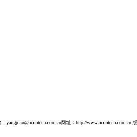
yangjuan@acontech.com.cn
网址：http://www.acontech.com.cn
版