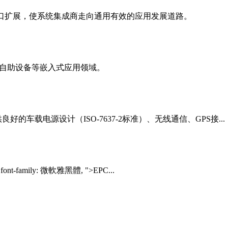
O串行端口扩展，使系统集成商走向通用有效的应用发展道路。
化、自助设备等嵌入式应用领域。
的车载电源设计（ISO-7637-2标准）、无线通信、GPS接...
 77); font-family: 微軟雅黑體, ">EPC...