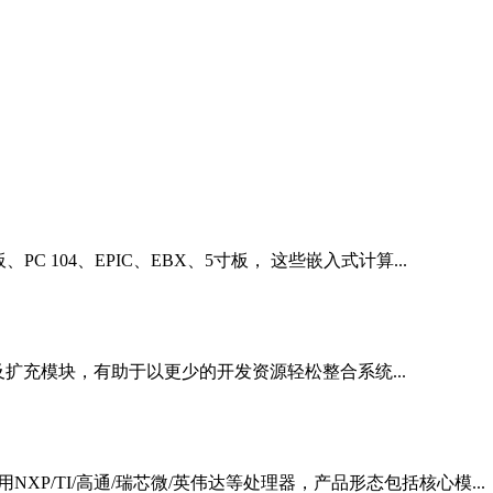
板、PC 104、EPIC、EBX、5寸板， 这些嵌入式计算...
 模块及扩充模块，有助于以更少的开发资源轻松整合系统...
NXP/TI/高通/瑞芯微/英伟达等处理器，产品形态包括核心模...